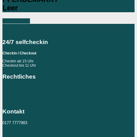
Leer
Jetzt buchen
24/7 selfcheckin
Checkin / Checkout
Checkin ab 15 Uhr
Checkout bis 11 Uhr
Rechtliches
Impressum
Datenschutz
Cookie Richtlinien
Kontakt
0177 7777983